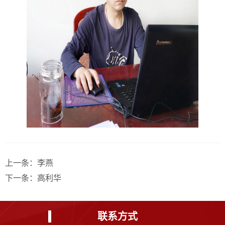
上一条：
李燕
下一条：
高利华
联系方式