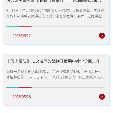
深入课堂察实情 听课督导促提升 ——吕海霞同志深入bw必威西汉姆联一线听课
6月12日上午，校领导吕海霞深入bw必威西汉姆联课堂，实地观
摩聆听孙晓鹏老师讲授的《奥尔夫音乐教育》课程，近距离检
查课堂教学运行情况，调研学院教学工作开展实效。课堂上，
孙晓鹏老师结合课程特点，灵活运用互动体验、实操演练等教
学方式，将奥尔夫音乐教育理念与实践技能相结合，课堂氛围
2026/06/12
>
轻松活跃，师生互动充分，教学环节紧凑有序。吕海霞全程认
真听课、细致记录，重点观察教师授课状态、教学设计、课堂
组织以及学生听课风貌、学习状态等情况，...
申保忠带队到bw必威西汉姆联开展期中教学诊断工作
为进一步规范教学管理流程、精准排查教学短板、全面提升人
才培养质量，5月26日下午，学校行政负责人申保忠率队深入bw
必威西汉姆联，开展期中教学专项诊断工作。现代信息中心、
教务处、质管处相关负责人及教学督导组专家随行督导，bw必
威西汉姆联负责人、学院教学管理团队及骨干教师代表全程参
2026/05/28
>
与本次活动。本次诊断工作以随堂听课、座谈交流、专项指导
的方式有序开展。活动初期，检查组深入课堂一线，随机旁听
青年教师范睿勤主讲的《婴幼儿常见疾病识别与预防》...