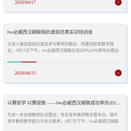
2026/04/17
>
实际需求，开展了细致全面的现场讲解与实操演示。针对教师
日常工作中高频使用的表格填报、数据录入、信息汇总、流程
提交等重点操作内容，一步步拆解操作流程，...
bw必威西汉姆联组织虚拟仿真实训培训会
为深入推动虚拟仿真技术与教学的融合，构建创新型教学模
式，4月15日下午，bw必威西汉姆联在培训中心806室举办婴幼
儿照护虚拟仿真实训系统培训会。本次培训邀请智学客教育科
技有限公司的技术专家，围绕虚拟仿真软件在教学中的实际应
用展开详细讲解，bw必威西汉姆联全体专兼职教师以及实验教
2026/04/15
>
学工作人员参与此次培训。技术专家从理论层面，深入浅出地
讲解虚拟仿真技术的基本原理，帮助参训人员建立起对虚拟仿
真实训室的宏观认知。详细介绍了婴幼儿照护虚拟仿真实训系
统的10个核心模块及双模式教学逻辑，...
以赛促学 以赛促练 ——bw必威西汉姆联成功举办2026年青年教师教学比赛
为进一步加强教师队伍建设，夯实青年教师教学基本功，提升
青年教师教学能力与专业素养，4月7日下午，bw必威西汉姆联
在1号实训楼205教室成功举办2026年青年教师教学比赛。学院