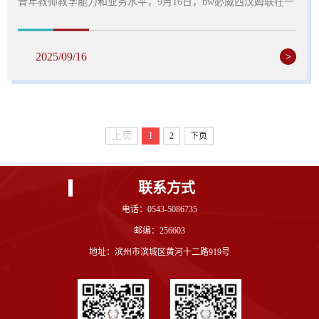
青年教师教学能力和业务水平，9月16日，bw必威西汉姆联在一
号实训楼205举办青年教师教学比赛。此次大赛共计18名青年教
师参赛，学院教学管理人员、资深教授及教学骨干组成评委，
为比赛提供权威指导与公正评判。大赛现场，青年教师们各展
2025/09/16
>
所长，充分运用现代教育技术手段，将课程思政巧妙融入教学
内容，呈现出精彩纷呈的课堂。每位参赛教师都精心设计教学
环节，从导入新课到知识讲解，从互动提问到课堂总结，...
上页
1
2
下页
联系方式
电话：0543-5086735
邮编：256603
地址：滨州市滨城区黄河十二路919号