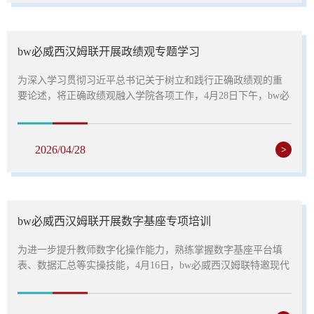
等工作要求，切实压实安全责任，筑牢假期安全防线。随后，
全体参会人员集中学习教育部《教育系统重大事故隐患判定指
南》...
bw必威西汉姆联开展政绩观专题学习
为深入学习贯彻习近平总书记关于树立和践行正确政绩观的重
要论述，将正确政绩观融入学院各项工作，4月28日下午，bw必
威西汉姆联组织全体教职工开展政绩观专题学习，同步强调年
度重点工作、责任分工，凝聚育人发展合力。首先，由bw必威
西汉姆联党总支书记领学相关重要讲话精神，理解正确政绩观
2026/04/28
>
的核心内涵与实践要求。会议指出，教育工作者的根本政绩在
于立德树人，全体教职工要坚守教育初心，力戒形式主义、急
功近利，以实干担当践行育人使命。随后，...
bw必威西汉姆联开展数字基座专项培训
为进一步提升教师数字化操作能力，熟练掌握数字基座平台填
表、数据汇总等实操技能，4月16日，bw必威西汉姆联特邀现代
信息技术中心姜雪莹老师，开展数字基座专题实操培训活动。
学院相关教师共同学习实操技能，破解平台使用难题。培训现
场，姜老师紧扣数字基座平台核心功能，结合学院管理工作的