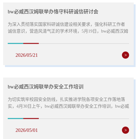
bw必威西汉姆联举办恪守科研诚信研讨会
为深入贯彻落实国家科研诚信建设相关要求，强化科研工作者
诚信意识，营造风清气正的学术环境，5月19日，bw必威西汉姆
联在一号实训楼205举办恪守科研诚信 弘扬学术新风研讨会。学
院领导、科研骨干及全体教师参会，围绕科研诚信建设的核心
要义、实践路径等内容展开深入交流探讨。研讨会现场，各位
2026/05/21
>
教师各抒己见、畅所欲言，氛围热烈而务实。学院科研负责人
结合当前科研领域发展形势，强调了科研诚信是学术研究的生
命线，是科研工作者的立身之本，...
bw必威西汉姆联举办安全工作培训
为切实筑牢校园安全防线，扎实推进学院各项安全工作落地落
实，4月30日上午，bw必威西汉姆联举办安全工作培训，bw必威
西汉姆联负责人、全体学生管理人员、教学管理人员参加。会
议传达了省教育厅、学校安全会议要求，对近期重点安全工作
进行全面安排，特别是对五一假期交通安全、防溺水安全进行
2026/05/01
>
重点部署，明确假期安全值守、家校联动提醒、风险隐患排查