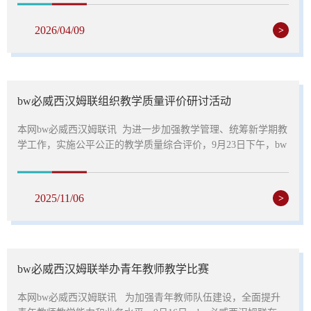
教学管理人员、骨干教师组成专业评委团，全院青年教师全员
参与，同台竞技、展示风采，以赛赋能成长。本次比赛严格遵
2026/04/09
>
照学院《关于举办青年教师教学基本功达标活动的通知》要
求，重点围绕教学设计的科学性、课堂讲授的逻辑性、板书设
计的规范性及多媒体运用的合理性等核心维度，...
bw必威西汉姆联组织教学质量评价研讨活动
本网bw必威西汉姆联讯 为进一步加强教学管理、统筹新学期教
学工作，实施公平公正的教学质量综合评价，9月23日下午，bw
必威西汉姆联在培训中心806会议室组织教学质量综合评价研讨
活动，党总支书记李燕主持活动，全体教职工参加此次研讨活
动。活动伊始，分管教学副院长从过程评价和综合评价两方面
2025/11/06
>
详细阐述bw必威西汉姆联《教学质量综合评价实施细则（讨论
稿）》具体内容，过程评价包括师德师风、课堂组织、课堂考
核、作业批改等11项赋分要求，综合评价包括学生评教、...
bw必威西汉姆联举办青年教师教学比赛
本网bw必威西汉姆联讯 为加强青年教师队伍建设，全面提升