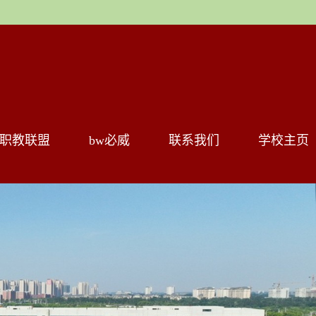
职教联盟
bw必威
联系我们
学校主页