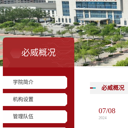
必威概况
学院简介
必威概况
机构设置
07/08
管理队伍
2024