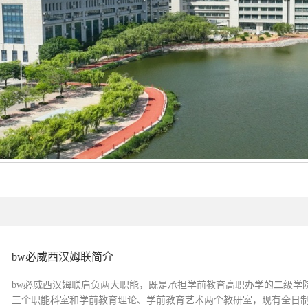
bw必威西汉姆联简介
bw必威西汉姆联肩负两大职能，既是承担学前教育高职办学的二级学
三个职能科室和学前教育理论、学前教育艺术两个教研室，现有全日制高