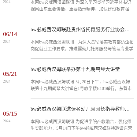
2024
本网bw必威西汉姆联讯 为深入学习贯彻习近平总书记
视察山东重要讲话、重要指示精神，加快建设教育强
省，推进山东学前教育高质量发展，7月7日，由山东省
社会组织总会指导，山东省学前教育协会、济南章丘控
股集团有限公司主办的“党建引领学思用贯通·精神谱系
bw必威西汉姆联赴贵州省托育服务行业协会开展访企拓岗
06/14
知信行统一”山东教育强省的学前教育破题与实践研讨
2024
本网bw必威西汉姆联讯 为深入贯彻落实教育部访企拓
会在章丘成功召开。bw必威西汉姆联院长马建国及相
岗促就业工作要求，推进婴幼儿托育服务与管理专业学
关教师代表受邀参加会议。会前，与会嘉宾们赴现场观
生实践性教学与就业工作。6月11日至12日，受山东省
摩了青未了绣阳园和青未了舜耕九州党建展厅，...
学前教育协会会长赵春梅委托，协会监事、托幼一体化
专委会副理事长、滨州代办处主任、bw必威西汉姆联
bw必威西汉姆联举办第十九期鹤琴大讲堂
05/21
院长马建国带队赴贵州省开展“访企拓岗”，洽谈校企合
2024
本网bw必威西汉姆联讯 5月20日下午，bw必威西汉姆
作及人才共育工作。贵州省托育行业协会和贵州省早教
联第十九期鹤琴大讲堂在1号教学楼E101举行，东营市
协会会长石宇波热情接待来访，协会培训部部长吴军、
河口区河安幼儿园吴燕园长应邀做客大讲堂。2023级全
宣教部部长杨婷参加交流座谈。马建国一行首先参观两
体同学300余人聆听了讲座。报告从“户外混龄游戏”、
协会近年来在年会、...
“幼儿创意美术”等案例入手，基于独立思考和实践反
bw必威西汉姆联邀请名幼儿园园长指导教师教研
05/15
思，对幼儿园教师自我认知和职业独特性、幼儿园“保
2024
本网bw必威西汉姆联讯 为促进学院产教融合，强化师
教结合”及其现状、当下幼儿园游戏是“幼儿游戏”还是
生实践能力，5月14日下午bw必威西汉姆联特邀请东营
“游戏幼儿”等问题展开讨论，使学生们认识到幼儿园教
市河口区河安幼儿园副园长吴燕等一行人到bw必威西
师承担保育工作、坚持“保教互溶”...