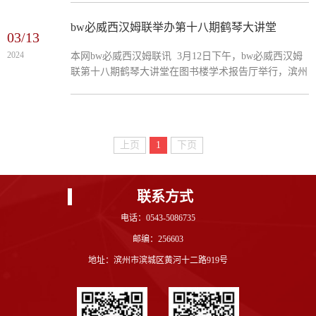
汉姆联参与教师教研活动，并进行交流指导。吴燕园长
是齐鲁名师建设工程人选、东营市名师、东营市优秀教
bw必威西汉姆联举办第十八期鹤琴大讲堂
03/13
师。吴园长介绍了园所基本情况，近年来致力于户外混
2024
本网bw必威西汉姆联讯 3月12日下午，bw必威西汉姆
龄游戏幼儿创意美术的研究，成果显著。在教研活动
联第十八期鹤琴大讲堂在图书楼学术报告厅举行，滨州
中，老师们积极围绕自身教学困惑进行提问，吴园长及
市实验幼儿园副园长园长朱珊月应邀做客大讲堂。2023
其随行教师进行了耐心的解答，通过此次教研活动，...
级全体同学300余人聆听了讲座。朱珊月结合多年幼儿
园从教经验，以《积蓄专业力量 学做新时代幼儿教
师》为主题，从“幼儿教师的职业特点、幼儿教师的师
上页
1
下页
德要求、幼儿教师的专业发展”等三个方面，详细介绍
了作为一名合格的幼儿教师应具备的专业素养。通过观
看视频，让学生真实的感受到幼儿教师的工作状态，...
联系方式
电话：0543-5086735
邮编：256603
地址：滨州市滨城区黄河十二路919号