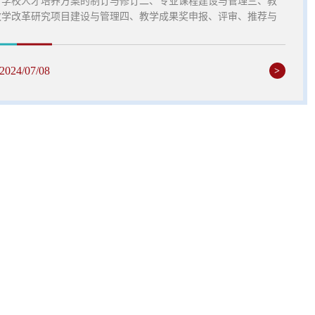
、学校人才培养方案的制订与修订二、专业课程建设与管理三、教
教学改革研究项目建设与管理四、教学成果奖申报、评审、推荐与
理五、教学工程项目建设与管理六、教研室建设与管理七、教师课
培训管理八、教学督导工作九、完成处领导交办的其它工作地点：
中心815
2024/07/08
>