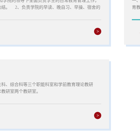
和学院的领导下全面负责学生的日常教育管理工作，
一
总结。 2、负责学院的早读、晚自习、早操、宿舍的
育
 3、负责全院学生的奖助学金、三好学生的评定、表
管
 4、负责学生奖励和处分的有关管理工作，做好各类
程
关文件的整理、归档工作。 5、负责学生档案的建立
培训
>
6、负责特困生、少数民族学生和残疾学生的人数统
等工作，积极为学生联系勤工助学、...
生科、综合科等三个职能科室和学前教育理论教研
术教研室两个教研室。
>