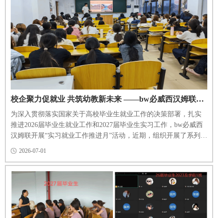
校企聚力促就业 共筑幼教新未来 ——bw必威西汉姆联举办系列企业专场招聘会
为深入贯彻落实国家关于高校毕业生就业工作的决策部署，扎实
推进2026届毕业生就业工作和2027届毕业生实习工作，bw必威西
汉姆联开展“实习就业工作推进月”活动，近期，组织开展了系列企
业专场招聘宣讲活动。邀请山东银座·英才幼儿园（集团）、山东
2026-07-01
开慧教育科技股份有限公司、京博控股集团幼教事业部等10余家
省内外知名幼教机构先后来校，为bw必威西汉姆联学子带来了一
场场精彩的企业宣讲。系列宣讲活动覆盖了学前教育、婴幼儿托
育服务与管理等专业的应届毕业生和即将进入实习岗位的学生，...