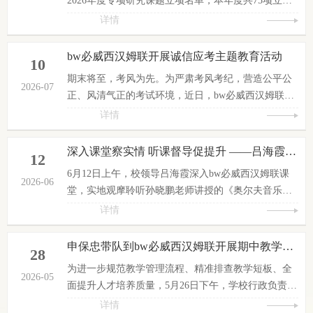
2026年度专项研究课题立项名单，本年度共75项立项
课题，其中资助课题36项，自筹经费课题39项。我校
详情
bw必威西汉姆联范睿勤博士主持申报的《资源势差视
域下公办与民办高校党建联建的协同治理机制与创新
bw必威西汉姆联开展诚信应考主题教育活动
10
实践研究》成功获批立项资助课题。该课题申报聚焦
期末将至，考风为先。为严肃考风考纪，营造公平公
公办、民办两类高校党建发展不均衡、资源配置存在
2026-07
正、风清气正的考试环境，近日，bw必威西汉姆联全
势差、校际党建协同效能不足等现实痛点，立足公民
体辅导员深入班级，全面开展诚信应考主题教育班
详情
办高校党建结对帮扶、联建共治一线实践，以资源势
会。班会上，辅导员们通过“讲意义、明纪律、析案
差理论为分析框架，...
例”等多种形式，全方位强化学生诚信意识。一是深入
深入课堂察实情 听课督导促提升 ——吕海霞同志深入bw必威西汉姆联一线听课
12
阐释诚信内涵，引导学生深刻认识诚信品质对个人成
6月12日上午，校领导吕海霞深入bw必威西汉姆联课
长与学业发展的长远影响。二是逐条解读学校考试管
2026-06
堂，实地观摩聆听孙晓鹏老师讲授的《奥尔夫音乐教
理规定与违纪处分条例，清晰划定考试行为红线。三
育》课程，近距离检查课堂教学运行情况，调研学院
详情
是结合校内外考试违纪典型案例，以案释纪、...
教学工作开展实效。课堂上，孙晓鹏老师结合课程特
点，灵活运用互动体验、实操演练等教学方式，将奥
申保忠带队到bw必威西汉姆联开展期中教学诊断工作
28
尔夫音乐教育理念与实践技能相结合，课堂氛围轻松
为进一步规范教学管理流程、精准排查教学短板、全
活跃，师生互动充分，教学环节紧凑有序。吕海霞全
2026-05
面提升人才培养质量，5月26日下午，学校行政负责人
程认真听课、细致记录，重点观察教师授课状态、教
申保忠率队深入bw必威西汉姆联，开展期中教学专项
详情
学设计、课堂组织以及学生听课风貌、学习状态等情