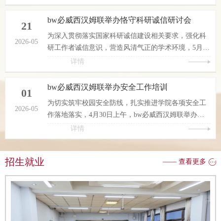
诊断工作。现代信息中心、教务处、质管处相关负责
况，...
人及教学督导组专家随行督导，bw必威西汉姆联负责
bw必威西汉姆联举办恪守科研诚信研讨会
21
人、学院教学管理团队及骨干教师代表全程参与本次
为深入贯彻落实国家科研诚信建设相关要求，强化科
活动。本次诊断工作以随堂听课、座谈交流、专项指
2026-05
研工作者诚信意识，营造风清气正的学术环境，5月19
导的方式有序开展。活动初期，检查组深入课堂一
日，bw必威西汉姆联在一号实训楼205举办恪守科研
详情
线，随机旁听青年教师范睿勤主讲的《婴幼儿常见疾
诚信 弘扬学术新风研讨会。学院领导、科研骨干及全
病识别与预防》...
体教师参会，围绕科研诚信建设的核心要义、实践路
bw必威西汉姆联举办安全工作培训
01
径等内容展开深入交流探讨。研讨会现场，各位教师
为切实筑牢校园安全防线，扎实推进学院各项安全工
各抒己见、畅所欲言，氛围热烈而务实。学院科研负
2026-05
作落地落实，4月30日上午，bw必威西汉姆联举办安
责人结合当前科研领域发展形势，强调了科研诚信是
全工作培训，bw必威西汉姆联负责人、全体学生管理
详情
学术研究的生命线，是科研工作者的立身之本，...
人员、教学管理人员参加。会议传达了省教育厅、学
校安全会议要求，对近期重点安全工作进行全面安
招生就业
—— 查看更多
排，特别是对五一假期交通安全、防溺水安全进行重
点部署，明确假期安全值守、家校联动提醒、风险隐
患排查等工作要求，切实压实安全责任，筑牢假期安
全防线。随后，全体参会人员集中学习教育部《教育
系统重大事故隐患判定指南》...