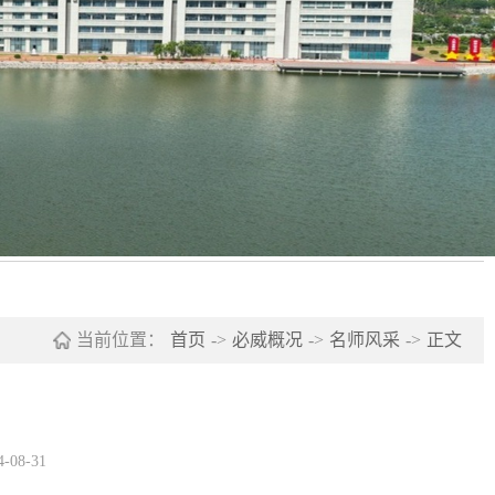
当前位置：
首页
->
必威概况
->
名师风采
->
正文
08-31