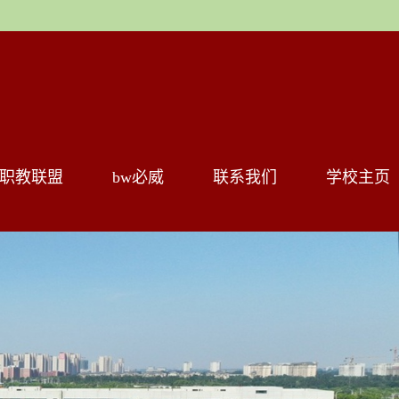
职教联盟
bw必威
联系我们
学校主页