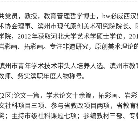
共党员，教授，教育管理哲学博士，bw必威西
术协会理事、滨州市现代原创美术研究院院长、
学院，
2012
年获取河北大学艺术学硕士学位，
20
岩彩画、拓彩画。专注非遗研究，原创美术理论
滨州市青年学术技术带头人培养人选、滨州市教育系
教师、务实滨职年度人物称号。
(2
区
)
论文一篇，学术论文十余篇，拓彩画、岩彩
文社科项目三项、参与省教改项目两项，省教育
奖；主持市级社科课题七项；参编教材三部、专